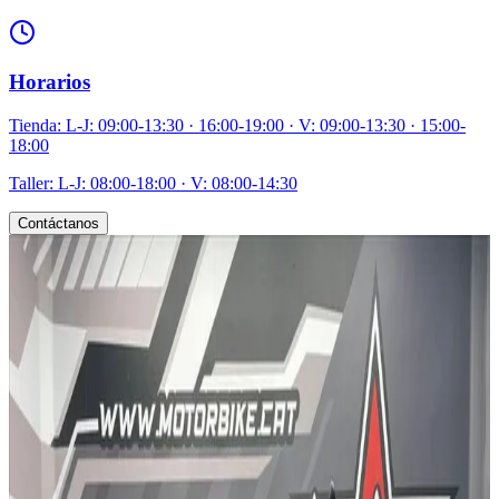
Horarios
Tienda: L-J: 09:00-13:30 · 16:00-19:00 · V: 09:00-13:30 · 15:00-
18:00
Taller: L-J: 08:00-18:00 · V: 08:00-14:30
Contáctanos
TE PUEDE INTERESAR
MOTOS RELACIONADAS
Descubre otras motocicletas similares que podrían interesarte
2019
/
HONDA
CRF 1000L DCT ADVENTURE
47.222
km
/