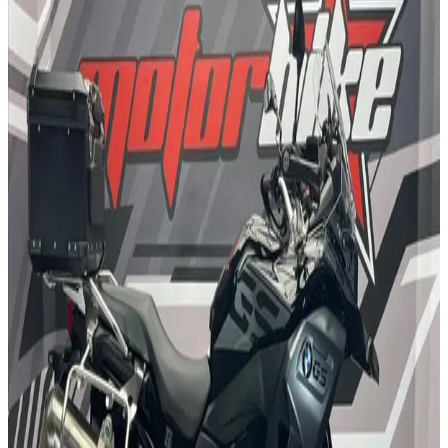
1000
cc
/
A
Contado
10.499
€
Financiado
210
€
/mes
2023
/
HONDA
XL 750 TRANSALP
31.577
km
/
750
cc
/
A2
Contado
6999
€
Financiado
140
€
/mes
2021
/
HONDA
NC750X DCT