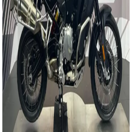
21.300
km
/
745
cc
/
A2
Contado
5999
€
Financiado
125
€
/mes
2021
/
BMW
F 850 GS
37.770
km
/
853
cc
/
A2
Contado
8999
€
Financiado
180
€
/mes