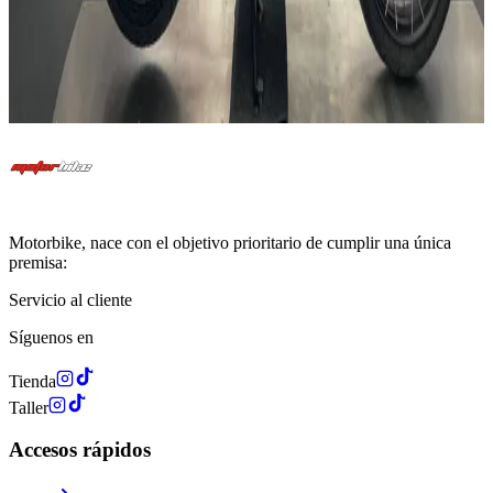
A
Contado
13.499
€
Financiado
270
€
/mes
Ver Todas las Motos
Motorbike, nace con el objetivo prioritario de cumplir una única
premisa:
Servicio al cliente
Síguenos en
Tienda
Taller
Accesos rápidos