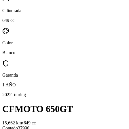
Cilindrada
649 cc
Color
Blanco
Garantía
1 AÑO
2022
Touring
CFMOTO
650GT
15,662
km
•
649
cc
Contado
3799
€