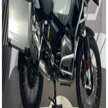
VENDIDA
2021
/
YAMAHA
TRACER 900GT
43.037
km
/
847
cc
/
A
Contado
9499
€
Financiado
190
€
/mes
2017
/
BMW
R 1200 GS ADVENTURE
41.768
km
/
1200
cc
/