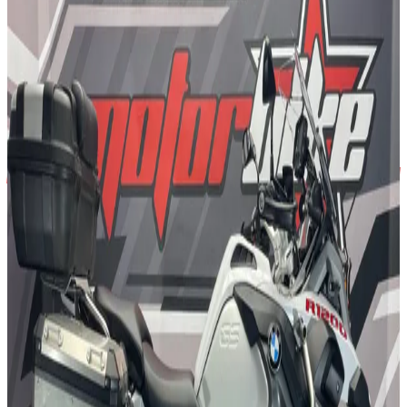
34.140
km
/
649
cc
/
A2
Contado
5499
€
Financiado
115
€
/mes
RESERVADA
2024
/
HONDA
NT 1100
1905
km
/
1100
cc
/
A
Contado
11.999
€
Financiado
240
€
/mes