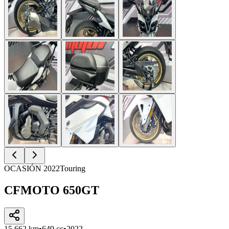
OCASIÓN
2022
Touring
CFMOTO
650GT
15,662
km
•
649
cc
•
2022