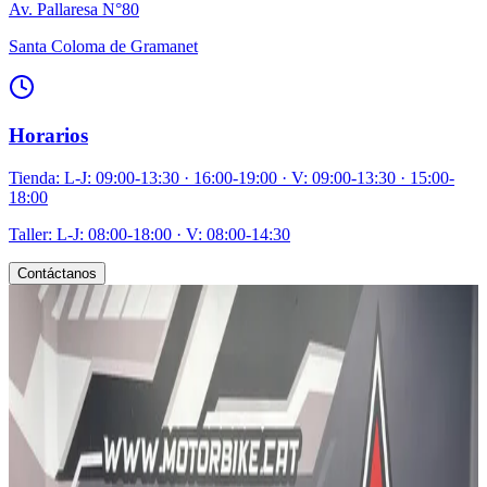
Av. Pallaresa N°80
Santa Coloma de Gramanet
Horarios
Tienda: L-J: 09:00-13:30 · 16:00-19:00 · V: 09:00-13:30 · 15:00-
18:00
Taller: L-J: 08:00-18:00 · V: 08:00-14:30
Contáctanos
TE PUEDE INTERESAR
MOTOS RELACIONADAS
Descubre otras motocicletas similares que podrían interesarte
2022
/
KAWASAKI
NINJA 650 ABS